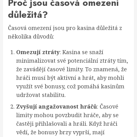
Proč jsou časová omezení
důležitá?
Časová omezení jsou pro kasina důležitá z
několika důvodů:
Omezují ztráty
: Kasina se snaží
minimalizovat své potenciální ztráty tím,
že zavádějí časové limity. To znamená, že
hráči musí být aktivní a hrát, aby mohli
využít své bonusy, což pomáhá kasinům
udržovat stabilitu.
Zvyšují angažovanost hráčů
: Časové
limity mohou povzbudit hráče, aby se
častěji přihlašovali a hráli. Když hráči
vědí, že bonusy brzy vyprší, mají