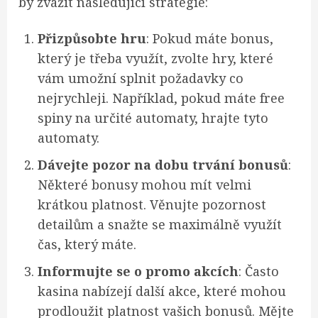
by zvážit následující strategie:
Přizpůsobte hru
: Pokud máte bonus,
který je třeba využít, zvolte hry, které
vám umožní splnit požadavky co
nejrychleji. Například, pokud máte free
spiny na určité automaty, hrajte tyto
automaty.
Dávejte pozor na dobu trvání bonusů
:
Některé bonusy mohou mít velmi
krátkou platnost. Věnujte pozornost
detailům a snažte se maximálně využít
čas, který máte.
Informujte se o promo akcích
: Často
kasina nabízejí další akce, které mohou
prodloužit platnost vašich bonusů. Mějte