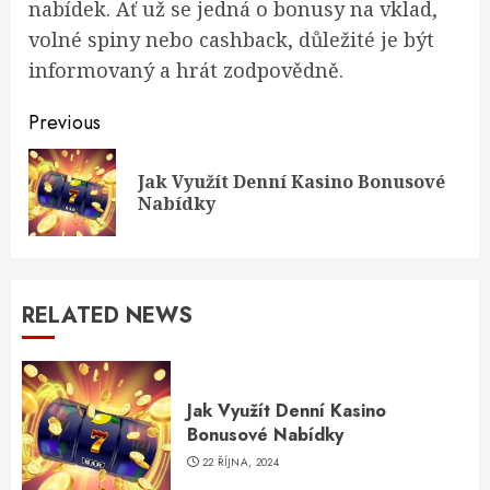
nabídek. Ať už se jedná o bonusy na vklad,
volné spiny nebo cashback, důležité je být
informovaný a hrát zodpovědně.
Continue
Previous
Reading
Jak Využít Denní Kasino Bonusové
Pre
Nabídky
pos
RELATED NEWS
Jak Využít Denní Kasino
Bonusové Nabídky
22 ŘÍJNA, 2024