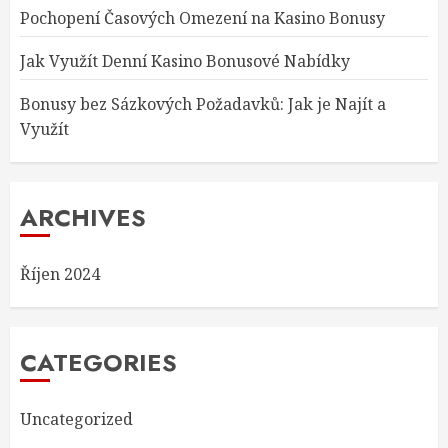
Pochopení Časových Omezení na Kasino Bonusy
Jak Využít Denní Kasino Bonusové Nabídky
Bonusy bez Sázkových Požadavků: Jak je Najít a
Využít
ARCHIVES
Říjen 2024
CATEGORIES
Uncategorized